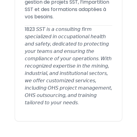
gestion de projets SST, l’impartition
SST et des formations adaptées à
vos besoins.
1823 𝘚𝘚𝘛 𝘪𝘴 𝘢 𝘤𝘰𝘯𝘴𝘶𝘭𝘵𝘪𝘯𝘨 𝘧𝘪𝘳𝘮
𝘴𝘱𝘦𝘤𝘪𝘢𝘭𝘪𝘻𝘦𝘥 𝘪𝘯 𝘰𝘤𝘤𝘶𝘱𝘢𝘵𝘪𝘰𝘯𝘢𝘭 𝘩𝘦𝘢𝘭𝘵𝘩
𝘢𝘯𝘥 𝘴𝘢𝘧𝘦𝘵𝘺, 𝘥𝘦𝘥𝘪𝘤𝘢𝘵𝘦𝘥 𝘵𝘰 𝘱𝘳𝘰𝘵𝘦𝘤𝘵𝘪𝘯𝘨
𝘺𝘰𝘶𝘳 𝘵𝘦𝘢𝘮𝘴 𝘢𝘯𝘥 𝘦𝘯𝘴𝘶𝘳𝘪𝘯𝘨 𝘵𝘩𝘦
𝘤𝘰𝘮𝘱𝘭𝘪𝘢𝘯𝘤𝘦 𝘰𝘧 𝘺𝘰𝘶𝘳 𝘰𝘱𝘦𝘳𝘢𝘵𝘪𝘰𝘯𝘴. 𝘞𝘪𝘵𝘩
𝘳𝘦𝘤𝘰𝘨𝘯𝘪𝘻𝘦𝘥 𝘦𝘹𝘱𝘦𝘳𝘵𝘪𝘴𝘦 𝘪𝘯 𝘵𝘩𝘦 𝘮𝘪𝘯𝘪𝘯𝘨,
𝘪𝘯𝘥𝘶𝘴𝘵𝘳𝘪𝘢𝘭, 𝘢𝘯𝘥 𝘪𝘯𝘴𝘵𝘪𝘵𝘶𝘵𝘪𝘰𝘯𝘢𝘭 𝘴𝘦𝘤𝘵𝘰𝘳𝘴,
𝘸𝘦 𝘰𝘧𝘧𝘦𝘳 𝘤𝘶𝘴𝘵𝘰𝘮𝘪𝘻𝘦𝘥 𝘴𝘦𝘳𝘷𝘪𝘤𝘦𝘴,
𝘪𝘯𝘤𝘭𝘶𝘥𝘪𝘯𝘨 𝘖𝘏𝘚 𝘱𝘳𝘰𝘫𝘦𝘤𝘵 𝘮𝘢𝘯𝘢𝘨𝘦𝘮𝘦𝘯𝘵,
𝘖𝘏𝘚 𝘰𝘶𝘵𝘴𝘰𝘶𝘳𝘤𝘪𝘯𝘨, 𝘢𝘯𝘥 𝘵𝘳𝘢𝘪𝘯𝘪𝘯𝘨
𝘵𝘢𝘪𝘭𝘰𝘳𝘦𝘥 𝘵𝘰 𝘺𝘰𝘶𝘳 𝘯𝘦𝘦𝘥𝘴.